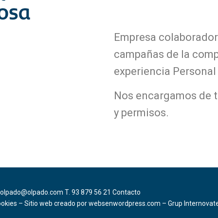
Empresa colaboradora
campañas de la comp
experiencia Personal 
Nos encargamos de t
y permisos.
olpado@olpado.com
T. 93 879 56 21
Contacto
ookies –
Sitio web creado por
websenwordpress.com
–
Grup Internovat