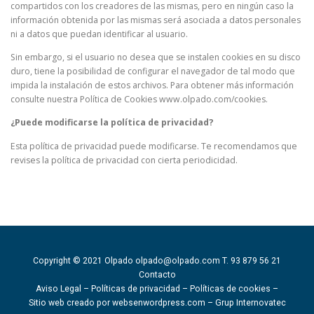
compartidos con los creadores de las mismas, pero en ningún caso la
información obtenida por las mismas será asociada a datos personales
ni a datos que puedan identificar al usuario.
Sin embargo, si el usuario no desea que se instalen cookies en su disco
duro, tiene la posibilidad de configurar el navegador de tal modo que
impida la instalación de estos archivos. Para obtener más información
consulte nuestra Política de Cookies www.olpado.com/cookies.
¿Puede modificarse la política de privacidad?
Esta política de privacidad puede modificarse. Te recomendamos que
revises la política de privacidad con cierta periodicidad.
Copyright © 2021 Olpado
olpado@olpado.com
T. 93 879 56 21
Contacto
Aviso Legal
–
Políticas de privacidad
–
Políticas de cookies –
Sitio web creado por
websenwordpress.com
–
Grup Internovatec