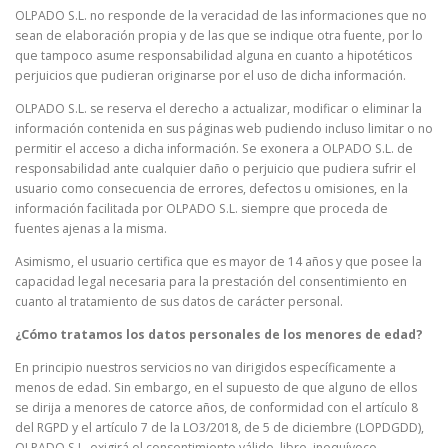
OLPADO S.L. no responde de la veracidad de las informaciones que no
sean de elaboración propia y de las que se indique otra fuente, por lo
que tampoco asume responsabilidad alguna en cuanto a hipotéticos
perjuicios que pudieran originarse por el uso de dicha información.
OLPADO S.L. se reserva el derecho a actualizar, modificar o eliminar la
información contenida en sus páginas web pudiendo incluso limitar o no
permitir el acceso a dicha información. Se exonera a OLPADO S.L. de
responsabilidad ante cualquier daño o perjuicio que pudiera sufrir el
usuario como consecuencia de errores, defectos u omisiones, en la
información facilitada por OLPADO S.L. siempre que proceda de
fuentes ajenas a la misma.
Asimismo, el usuario certifica que es mayor de 14 años y que posee la
capacidad legal necesaria para la prestación del consentimiento en
cuanto al tratamiento de sus datos de carácter personal.
¿Cómo tratamos los datos personales de los menores de edad?
En principio nuestros servicios no van dirigidos específicamente a
menos de edad. Sin embargo, en el supuesto de que alguno de ellos
se dirija a menores de catorce años, de conformidad con el artículo 8
del RGPD y el artículo 7 de la LO3/2018, de 5 de diciembre (LOPDGDD),
OLPADO S.L. exigirá el consentimiento válido, libre, inequívoco,